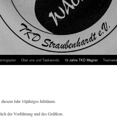
ainingsplan
Über uns und Taekwondo
10 Jahre TKD Wagner
Teamwea
n diesem Jahr 10jähriges Jubiläum.
lich der Vorführung und des Grillfests.