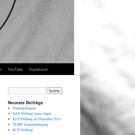
r
YouTube
Impressum
Neueste Beiträge
Trainingsbeginn
DAN Prüfung Jonas Sauer
KUP Prüfung im Dezember 2023
TUBW Sommerlehrgang
KUP Prüfung