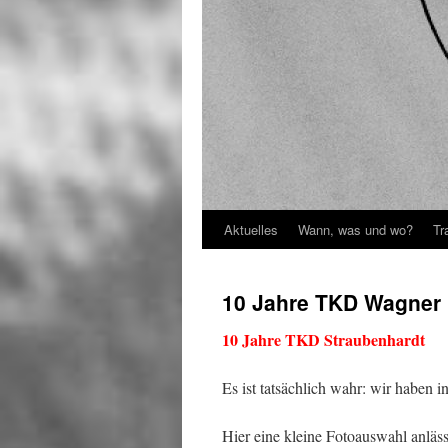
Aktuelles
Wann, was und wo?
Tr
Springe
zum
10 Jahre TKD Wagner
Inhalt
10 Jahre TKD Straubenhardt
Es ist tatsächlich wahr: wir haben i
Hier eine kleine Fotoauswahl anläss