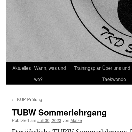
Springe
Aktuelles
Wann, was und
Trainingsplan
Über uns und
zum
wo?
Taekwondo
Inhalt
←
KUP Prüfung
TUBW Sommerlehrgang
Publiziert am
Juli 30, 2023
von
Matze
Der jährliche TUBW Sommerlehrgang fa